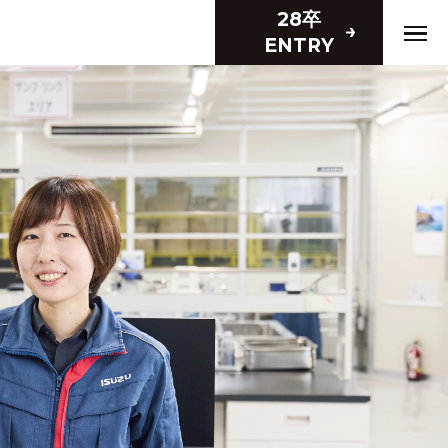
28卒
ENTRY