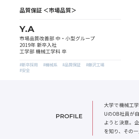
品質保証 ＜市場品質＞
Y.A
市場品質改善部 中・小型グループ
2019年 新卒入社
工学部 機械工学科 卒
#新卒採用
#機械系
#品質保証
#藤沢工場
#安全
大学で機械工学
UのOB社員が
PROFILE
ようと決意。
を知り、その一