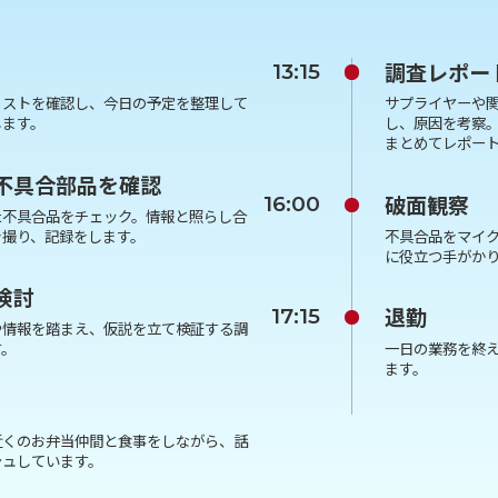
調査レポー
13:15
リストを確認し、今日の予定を整理して
サプライヤーや
します。
し、原因を考察
まとめてレポー
不具合部品を確認
破面観察
16:00
た不具合品をチェック。情報と照らし合
を撮り、記録をします。
不具合品をマイ
に役立つ手がか
検討
退勤
17:15
や情報を踏まえ、仮説を立て検証する調
す。
一日の業務を終
ます。
近くのお弁当仲間と食事をしながら、話
シュしています。